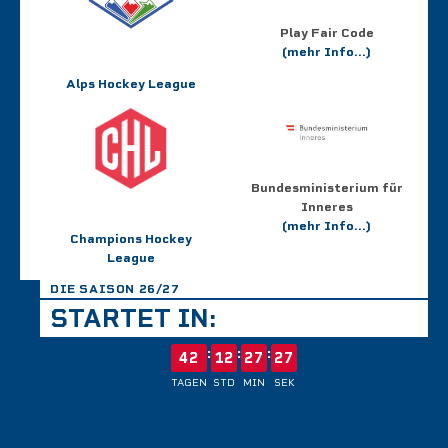
Play Fair Code
(mehr Info...)
Alps Hockey League
Bundesministerium für
Inneres
(mehr Info...)
Champions Hockey
League
DIE SAISON 26/27
STARTET IN:
:
:
:
42
12
27
27
TAGEN
STD
MIN
SEK